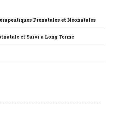
e
e
i
l
n
o
p
hérapeutiques Prénatales et Néonatales
stnatale et Suivi à Long Terme