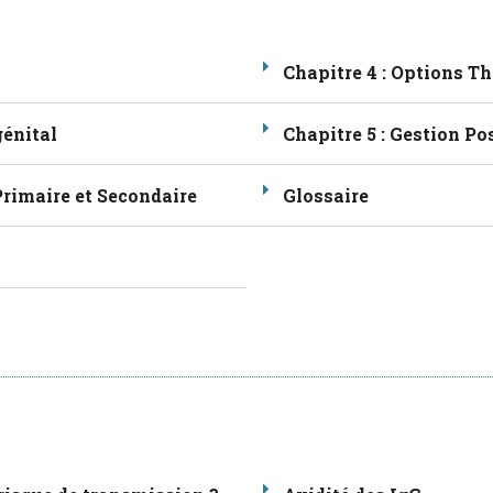
e
i
l
n
o
p
Chapitre 4 : Options T
génital
Chapitre 5 : Gestion Po
Primaire et Secondaire
Glossaire