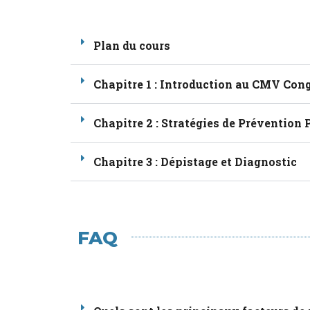
e
i
t
l
n
e
o
r
p
Plan du cours
Chapitre 1 : Introduction au CMV Con
Chapitre 2 : Stratégies de Prévention 
Chapitre 3 : Dépistage et Diagnostic
FAQ