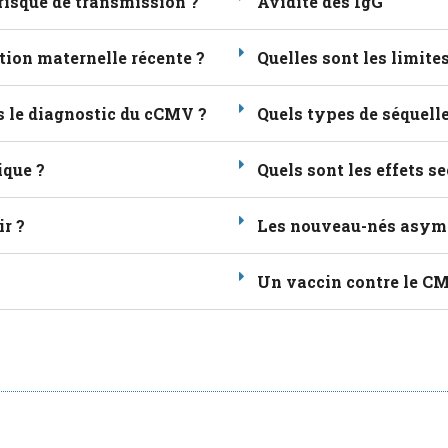
 risque de transmission ?
Avidité des IgG
ion maternelle récente ?
Quelles sont les limite
ns le diagnostic du cCMV ?
Quels types de séquell
ique ?
Quels sont les effets s
ir ?
Les nouveau-nés asymp
Un vaccin contre le CMV